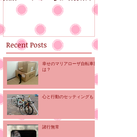
古屋
Recent Posts
幸せのマリアローザ自転車部
は？
心と行動のセッティングも
諸行無常