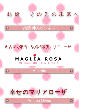
結婚 その先の未来へ
婚活 仲人ビジネス
名古屋で婚活！結婚相談所マリアローザ
Ameblo
幸せのマリアローザ
Ameba Ownd