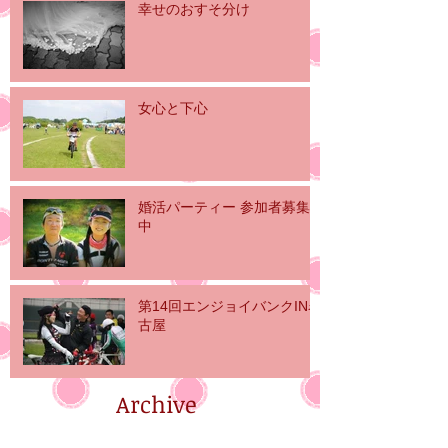
幸せのおすそ分け
女心と下心
婚活パーティー 参加者募集
中
第14回エンジョイバンクIN名
古屋
Archive