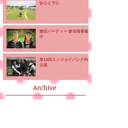
女心と下心
婚活パーティー 参加者募集
中
第14回エンジョイバンクIN名
古屋
Archive
2016年6月
（6）
6件の記事
2016年5月
（3）
3件の記事
2016年4月
（3）
3件の記事
2016年3月
（10）
10件の記事