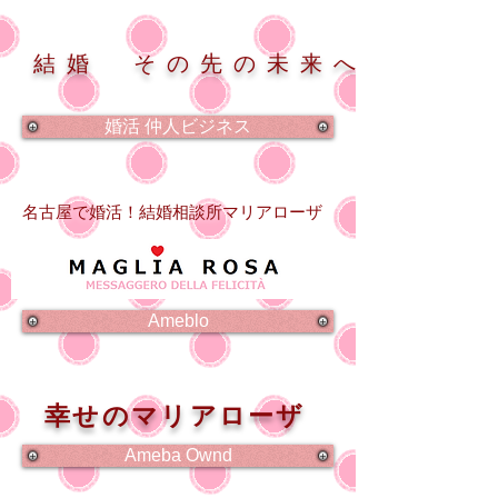
結婚 その先の未来へ
婚活 仲人ビジネス
名古屋で婚活！結婚相談所マリアローザ
Ameblo
幸せのマリアローザ
Ameba Ownd