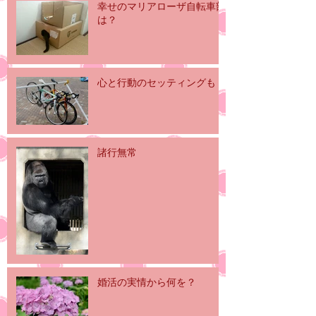
幸せのマリアローザ自転車部
は？
心と行動のセッティングも
諸行無常
婚活の実情から何を？