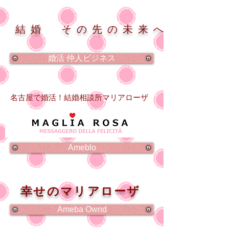
結婚 その先の未来へ
婚活 仲人ビジネス
名古屋で婚活！結婚相談所マリアローザ
Ameblo
幸せのマリアローザ
Ameba Ownd