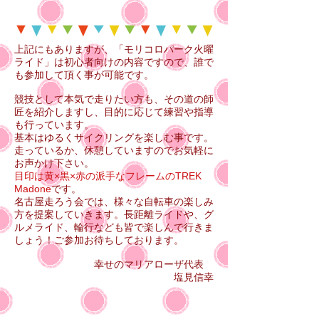
上記にもありますが、「モリコロパーク火曜
ライド」は初心者向けの内容ですので、誰で
も参加して頂く事が可能です。
競技として本気で走りたい方も、その道の師
匠を紹介しますし、目的に応じて練習や指導
も行っています。
基本はゆるくサイクリングを楽しむ事です。
走っているか、休憩していますのでお気軽に
お声かけ下さい。
目印は黄×黒×赤の派手なフレームのTREK
Madone
です。
名古屋走ろう会では、様々な自転車の楽しみ
方を提案していきます。長距離ライドや、グ
ルメライド、輪行なども皆で楽しんで行きま
しょう！ご参加お待ちしております。
幸せのマリアローザ代表
塩見信幸