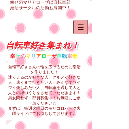
幸せのマリアローザは自転車部
婚活サークルの活動も展開中！
自転車好き集まれ！
幸
せ
の
マ
リ
ア
ロ
ー
ザ
自
転
車
部
自転車好きさんの輪を広げるために部活
を作りました！
速く走るのが好きな人、グルメが好きな
人、遠くまで行きたい人、みんなでワイ
ワイ楽しみたい人、自転車を通して人と
人との縁づくりをさせていただきます！
男女問わず、部員募集中！お気軽にご参
加ください☆
まずは、毎週火曜日のモリコロパーク火
曜ライドにてお待ちしております。