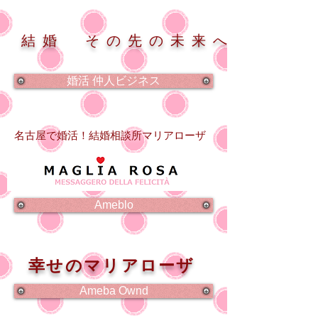
結婚 その先の未来へ
婚活 仲人ビジネス
名古屋で婚活！結婚相談所マリアローザ
Ameblo
幸せのマリアローザ
Ameba Ownd