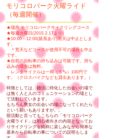
モリコロパーク火曜ライド
（毎週開催）
★場所 モリコロパークサイクリングコース
★毎週火曜日(2015.2.17より)
★10:00～12:00(延長あり)雨天は中止としま
す。
＊荒天などコースが使用不可の場合も中止
です。
★自前の自転車の持ち込みは可能です。持ち
込みの場合は無料。
レンタサイクルは一周（５㌔）100円で
す。（クロスバイクなども貸出あります。）
特徴としては、婚活に特化した出会いの場で
は無く人と人のコミュニケーションの場とし
て活動していきます。
もちろん男女の出会いの場になってくれたら
という願いもありますが。。
部活動と言ってもこちらの「モリコロパーク
火曜ライド」は初心者向きの内容となってお
りサイクリングを純粋に楽しみながら簡単な
基本から自転車の事についての説明もしま
す。