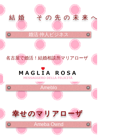
結婚 その先の未来へ
婚活 仲人ビジネス
名古屋で婚活！結婚相談所マリアローザ
Ameblo
幸せのマリアローザ
Ameba Ownd