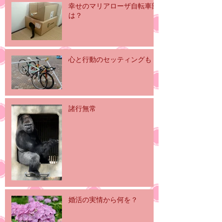
幸せのマリアローザ自転車部
は？
心と行動のセッティングも
諸行無常
婚活の実情から何を？